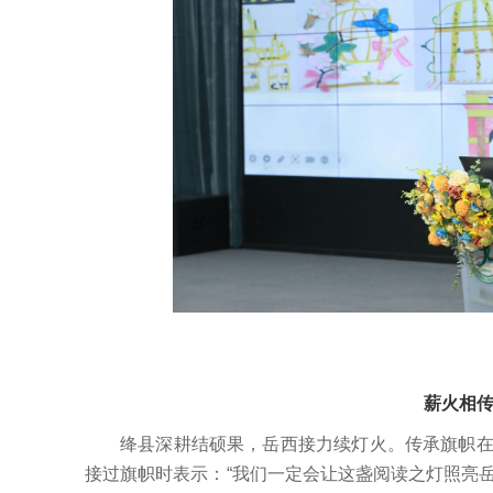
薪火相
绛县深耕结硕果，岳西接力续灯火。传承旗帜
接过旗帜时表示：“我们一定会让这盏阅读之灯照亮