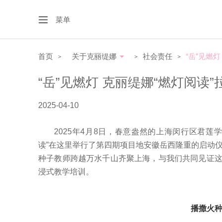
菜单
首页
关于克丽缇娜
社会责任
“岳”见燃
>
>
>
“岳”见燃灯 克丽缇娜“燃灯阅读
2025-04-10
2025年4月8日，春意盎然的上海闵行区君
读”在这里举行了第四期项目地安徽岳西隆重的启动
种子教师跨越万水千山齐聚上海，与我们共同见证
浸式教学培训。
播撒火