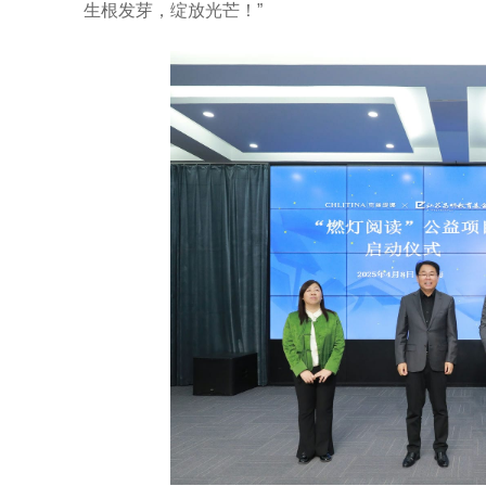
生根发芽，绽放光芒！”