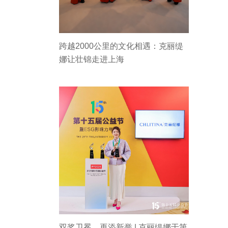
跨越2000公里的文化相遇：克丽缇
娜让壮锦走进上海
双奖卫冕，再添新誉 | 克丽缇娜于第