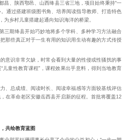
江西都昌、陕西鄠邑、山西绛县三省三地，项目始终秉持“一
心。通过搭建班级图书角、培养阅读指导教师、打造特色
，为乡村儿童搭建起通向知识海洋的桥梁。
从第三期绛县开始巧妙地将多个学科、多种学习方法融合
，把那些真正对于一生有用的知识用生动有趣的方式传授
护的意识非常欠缺，时常会看到大量的性侵或性骚扰的事
“儿童性教育课程”，课程效果出乎意料，得到当地教育
能力、总成绩、阅读时长、阅读幸福感等方面较基线评估
地，在革命老区安徽岳西县开启新的征程。首批将覆盖12
力，共绘教育蓝图
事业部苏钰珊理事长分享了企业的公益初心：“一步一脚