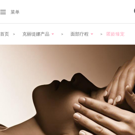
菜单
首页
克丽缇娜产品
面部疗程
匿龄臻宠
>
>
>