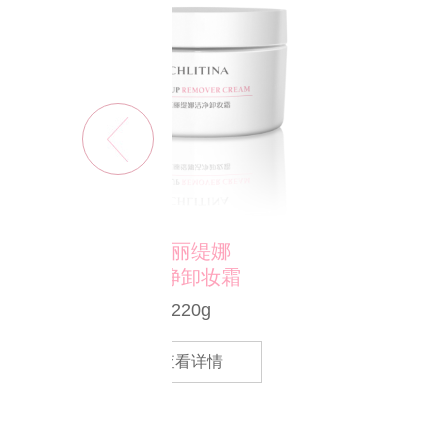
克丽缇娜
克丽缇娜
净卸妆霜
净润肌能水
220g
500ml
查看详情
查看详情