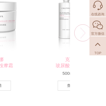
在线咨询
官方微信
TOP
克丽缇娜
玻尿酸保湿精华液
水盈
500ml / 50ml
查看详情