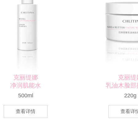
克丽缇娜
乳油木脸部按摩霜
220g
查看详情