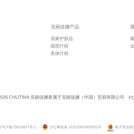
克丽缇娜产品
居家护肤品
面部疗程
美体疗程
2026 CHLITINA 克丽缇娜隶属于克丽缇娜（中国）贸易有限公司
FO
沪ICP备15010837号-1
沪公网安备 31010502000991号
电子营业执