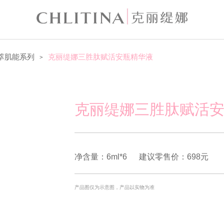
萃肌能系列
克丽缇娜三胜肽赋活安瓶精华液
>
克丽缇娜三胜肽赋活
净含量：6ml*6
建议零售价：698元
产品图仅为示意图，产品以实物为准