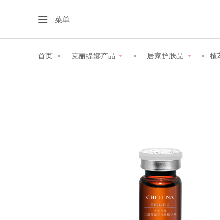
菜单
首页
克丽缇娜产品
居家护肤品
植
>
>
>